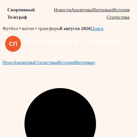
Спортивный
Новости
Аналитика
Интервью
История
Телеграф
Статистика
Skip
Футбол • матчи • трансферы
8 августа 2026
Поиск
to
content
News
Аналитика
Статистика
История
Интервью