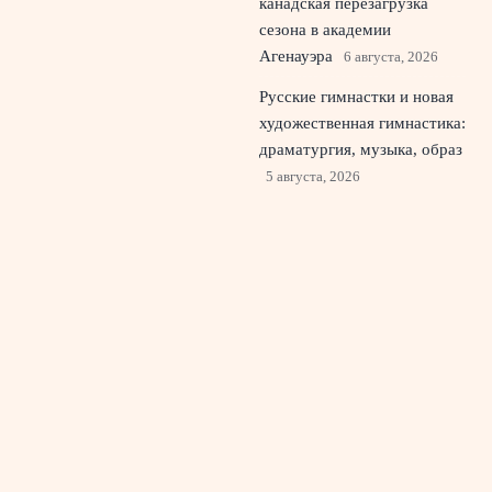
канадская перезагрузка
сезона в академии
Агенауэра
6 августа, 2026
Русские гимнастки и новая
художественная гимнастика:
драматургия, музыка, образ
5 августа, 2026
Гонка за четверными
прыжками калечит
подростков и будущее
фигурного катания
4
августа, 2026
© 2026 Спортивный Телеграф
Новости футбола