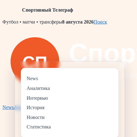
Спортивный Телеграф
Skip
Футбол • матчи • трансферы
8 августа 2026
Поиск
to
content
News
Аналитика
Интервью
News
Аналитика
Статистика
История
Интервью
История
Новости
Статистика