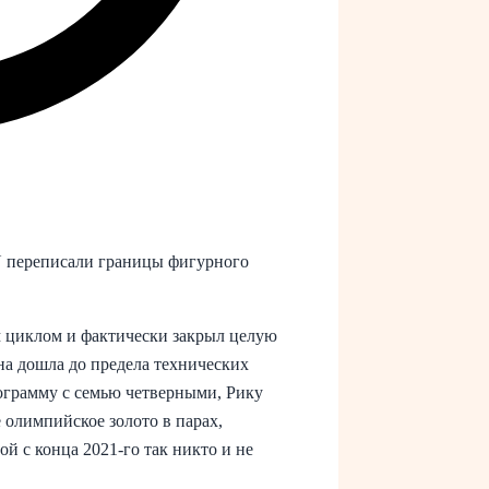
U переписали границы фигурного
м циклом и фактически закрыл целую
на дошла до предела технических
грамму с семью четверными, Рику
олимпийское золото в парах,
й с конца 2021‑го так никто и не