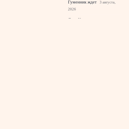
Гуменник ждет
3 августа,
2026
Лала Крамаренко готовит
дебютный трек, Яна
Кудрявцева верит в медали
на ЧМ в Германии
2 августа,
2026
© 2026 Спортивный Телеграф
Новости футбола
News
Аналитика
Интервью
История