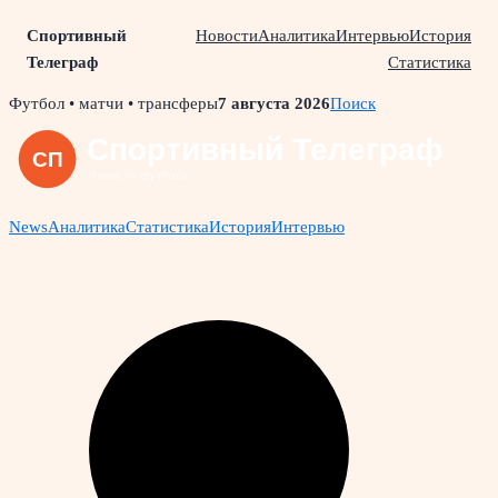
Спортивный
Новости
Аналитика
Интервью
История
Телеграф
Статистика
Skip
Футбол • матчи • трансферы
7 августа 2026
Поиск
to
content
News
Аналитика
Статистика
История
Интервью