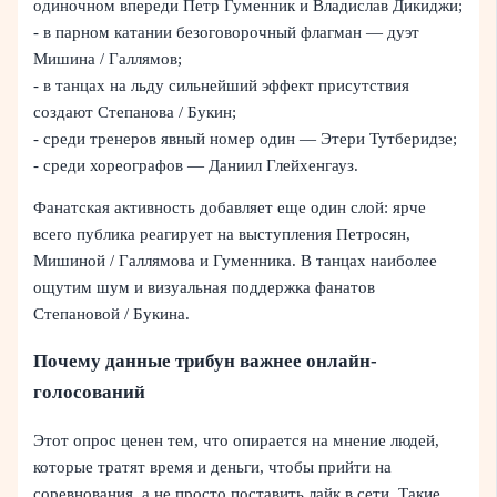
одиночном впереди Петр Гуменник и Владислав Дикиджи;
- в парном катании безоговорочный флагман — дуэт
Мишина / Галлямов;
- в танцах на льду сильнейший эффект присутствия
создают Степанова / Букин;
- среди тренеров явный номер один — Этери Тутберидзе;
- среди хореографов — Даниил Глейхенгауз.
Фанатская активность добавляет еще один слой: ярче
всего публика реагирует на выступления Петросян,
Мишиной / Галлямова и Гуменника. В танцах наиболее
ощутим шум и визуальная поддержка фанатов
Степановой / Букина.
Почему данные трибун важнее онлайн-
голосований
Этот опрос ценен тем, что опирается на мнение людей,
которые тратят время и деньги, чтобы прийти на
соревнования, а не просто поставить лайк в сети. Такие