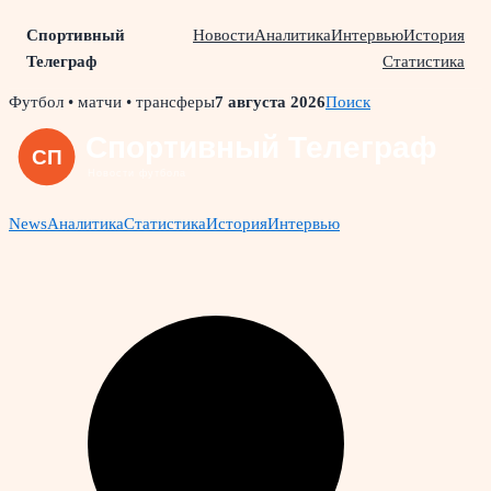
Спортивный
Новости
Аналитика
Интервью
История
Телеграф
Статистика
Skip
Футбол • матчи • трансферы
7 августа 2026
Поиск
to
content
News
Аналитика
Статистика
История
Интервью