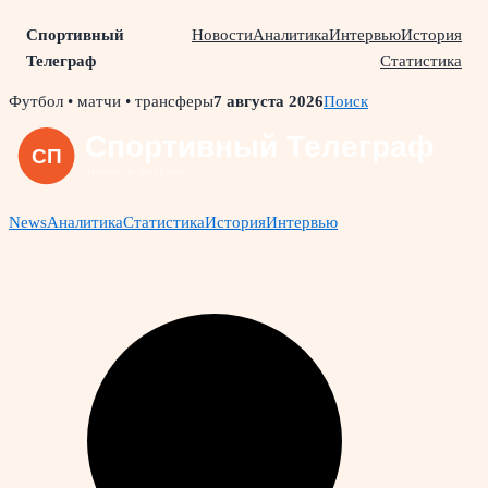
Спортивный
Новости
Аналитика
Интервью
История
Телеграф
Статистика
Skip
Футбол • матчи • трансферы
7 августа 2026
Поиск
to
content
News
Аналитика
Статистика
История
Интервью