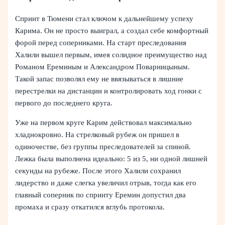
Спринт в Тюмени стал ключом к дальнейшему успеху
Карима. Он не просто выиграл, а создал себе комфортный
форой перед соперниками. На старт преследования
Халили вышел первым, имея солидное преимущество над
Романом Ереминым и Александром Поварницыным.
Такой запас позволял ему не ввязываться в лишние
перестрелки на дистанции и контролировать ход гонки с
первого до последнего круга.
Уже на первом круге Карим действовал максимально
хладнокровно. На стрелковый рубеж он пришел в
одиночестве, без группы преследователей за спиной.
Лежка была выполнена идеально: 5 из 5, ни одной лишней
секунды на рубеже. После этого Халили сохранил
лидерство и даже слегка увеличил отрыв, тогда как его
главный соперник по спринту Еремин допустил два
промаха и сразу откатился вглубь протокола.