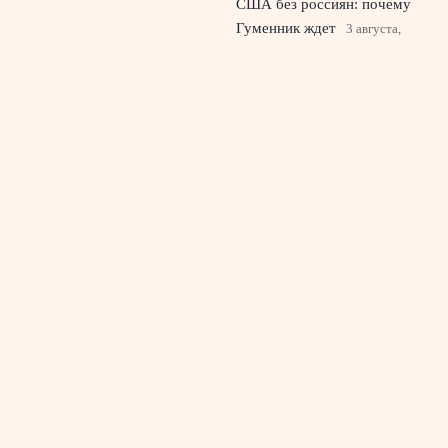
США без россиян: почему
Гуменник ждет
3 августа,
2026
© 2026 Спортивный Телеграф
Новости футбола
News
Аналитика
Интервью
История
Новости
Статистика