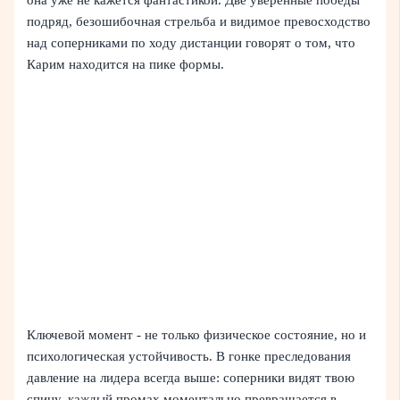
она уже не кажется фантастикой. Две уверенные победы
подряд, безошибочная стрельба и видимое превосходство
над соперниками по ходу дистанции говорят о том, что
Карим находится на пике формы.
Ключевой момент - не только физическое состояние, но и
психологическая устойчивость. В гонке преследования
давление на лидера всегда выше: соперники видят твою
спину, каждый промах моментально превращается в