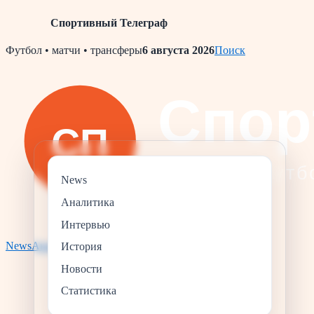
Спортивный Телеграф
Skip
Футбол • матчи • трансферы
6 августа 2026
Поиск
to
content
News
Аналитика
Интервью
News
Аналитика
Статистика
История
Интервью
История
Новости
Статистика