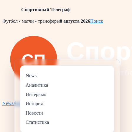
Спортивный Телеграф
Skip
Футбол • матчи • трансферы
8 августа 2026
Поиск
to
content
News
Аналитика
Интервью
News
Аналитика
Статистика
История
Интервью
История
Новости
Статистика