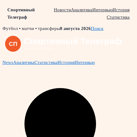
Спортивный
Новости
Аналитика
Интервью
История
Телеграф
Статистика
Skip
Футбол • матчи • трансферы
8 августа 2026
Поиск
to
content
News
Аналитика
Статистика
История
Интервью