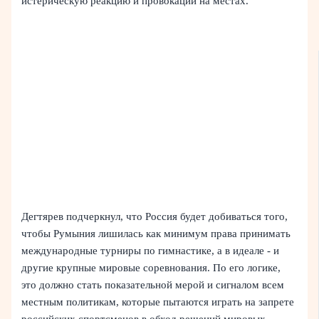
истерическую реакцию и провокации на местах.
Дегтярев подчеркнул, что Россия будет добиваться того,
чтобы Румыния лишилась как минимум права принимать
международные турниры по гимнастике, а в идеале - и
другие крупные мировые соревнования. По его логике,
это должно стать показательной мерой и сигналом всем
местным политикам, которые пытаются играть на запрете
российских спортсменов в обход решений мировых